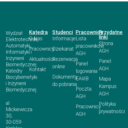
Katedra
Studenci
Pracownicy
Przydatne
Wydział
linki
O Nas
Informacje
Lista
Elektrotechniki,
Strona
Automatyki,
pracowników
Pracownicy
Dziekanat
AGH
Informatyki i
AGH
Inżynierii
Aktualności
Rezerwacja
Panel
Panel
Biomedycznej
online
AGH
Kontakt
Katedry
logowania
Dokumenty
Biocybernetyki
EAIiIB
Mapa
i Inżynierii
do pobrania
Kampus
Poczta
Biomedycznej
AGH
AGH
al.
Polityka
Pracownicy
Mickiewicza
prywatności
AGH
30,
30-059