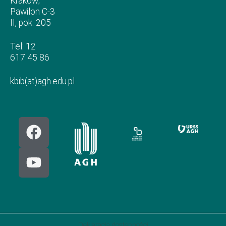
Kraków;
Pawilon C-3
II, pok. 205
Tel: 12
617 45 86
kbib(at)agh.edu.pl
Deklaracja dostępności