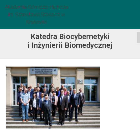
Akademia Górniczo-Hutnicza
im. Stanisława Staszica w
Krakowie
Katedra Biocybernetyki
i Inżynierii Biomedycznej