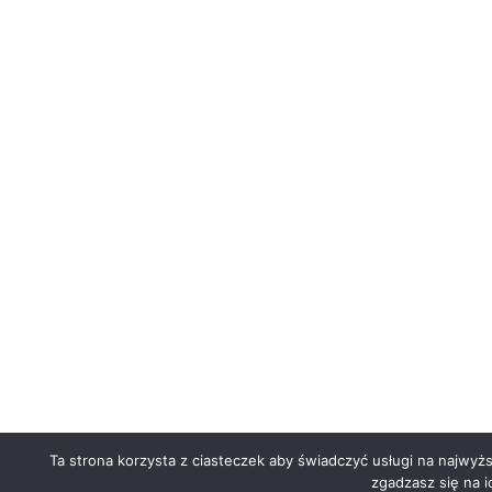
Ta strona korzysta z ciasteczek aby świadczyć usługi na najwyż
zgadzasz się na i