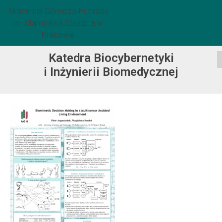
Akademia Górniczo-Hutnicza
im. Stanisława Staszica w
Krakowie
Katedra Biocybernetyki
i Inżynierii Biomedycznej