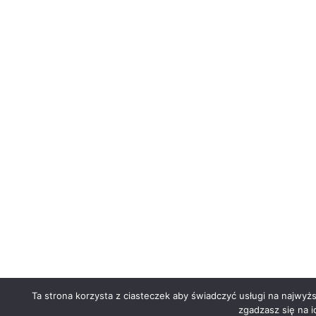
Ta strona korzysta z ciasteczek aby świadczyć usługi na najwyż
zgadzasz się na i