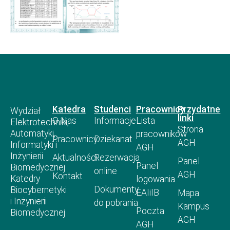
Katedra
Studenci
Pracownicy
Przydatne
Wydział
linki
O Nas
Informacje
Lista
Elektrotechniki,
Strona
Automatyki,
pracowników
Pracownicy
Dziekanat
AGH
Informatyki i
AGH
Inżynierii
Aktualności
Rezerwacja
Panel
Panel
Biomedycznej
online
AGH
Kontakt
Katedry
logowania
Dokumenty
Biocybernetyki
EAIiIB
Mapa
i Inżynierii
do pobrania
Kampus
Poczta
Biomedycznej
AGH
AGH