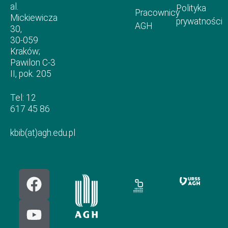
al.
Polityka
Pracownicy
Mickiewicza
prywatności
AGH
30,
30-059
Kraków;
Pawilon C-3
II, pok. 205
Tel: 12
617 45 86
kbib(at)agh.edu.pl