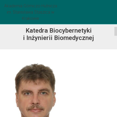
Akademia Górniczo-Hutnicza
im. Stanisława Staszica w
Krakowie
Katedra Biocybernetyki
i Inżynierii Biomedycznej