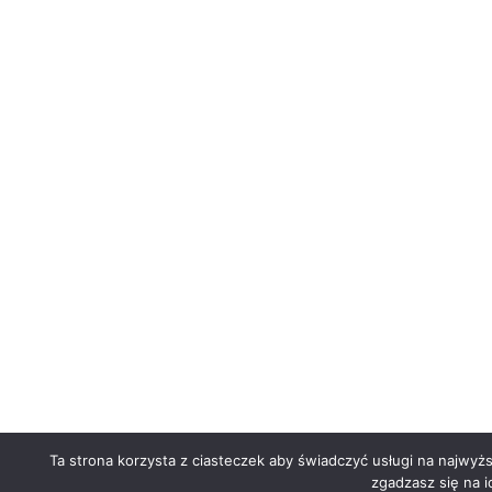
Ta strona korzysta z ciasteczek aby świadczyć usługi na najwyż
zgadzasz się na i