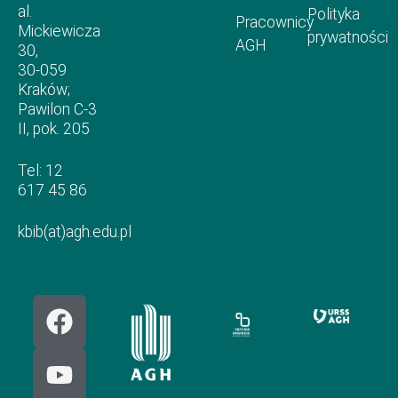
al.
Polityka
Pracownicy
Mickiewicza
prywatności
AGH
30,
30-059
Kraków;
Pawilon C-3
II, pok. 205
Tel: 12
617 45 86
kbib(at)agh.edu.pl